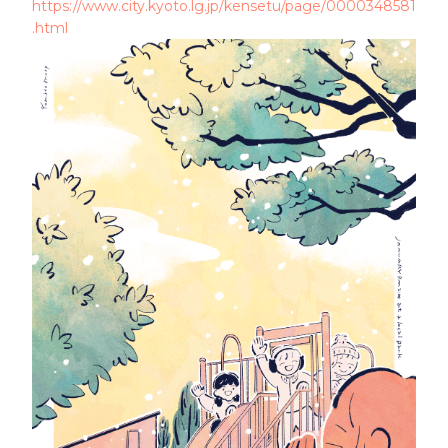
https://www.city.kyoto.lg.jp/kensetu/page/0000348581
.html